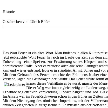
Historie
Geschrieben von: Ulrich Röfer
Das Wort Feuer ist ein altes Wort. Man findet es in allen Kulturkre
jetzt gebrauchte Wort Feuer hat sich im Laufe der Zeit aus dem al
Zubereitung seiner Speisen, zur Erwärmung seines Körpers und sei
dominierende Rolle. Aber es zerstörte auch alle seine Errungenschaf
kam und wie es entstand, lebte er in ständiger Angst, Scheu und vor
Mit dem Gebrauch des Feuers erreichte der Frühmensch aber eine 
verstand, lagen die Grundlagen der Kultur. Das Feuer stellte somit d
immer dieses Verhältnisses bewusst, musste der Mens
Dieser Weg war immer gleichzeitig ein Leidensweg, 
Er wurde begleitet von Verelendung, Obdachlosigkeit und Tod. Bis es
Im Ansatz war im Feuerlöschwesen schon in den frühesten Zeiten ma
Mit dem Niedergang des römischen Imperiums, mit der Völkerwande
antiken Zeit gerieten in Vergessenheit. Sie mussten aus der Notwend