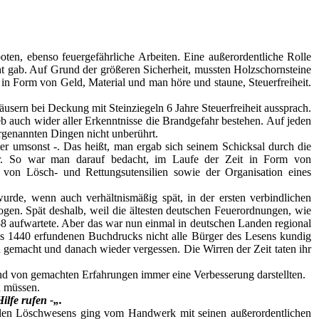
ten, ebenso feuergefährliche Arbeiten. Eine außerordentliche Rolle
icht gab. Auf Grund der größeren Sicherheit, mussten Holzschornsteine
n Form von Geld, Material und man höre und staune, Steuerfreiheit.
Häusern bei Deckung mit Steinziegeln 6 Jahre Steuerfreiheit aussprach.
b auch wider aller Erkenntnisse die Brandgefahr bestehen. Auf jeden
orgenannten Dingen nicht unberührt.
er umsonst -. Das heißt, man ergab sich seinem Schicksal durch die
ar. So war man darauf bedacht, im Laufe der Zeit in Form von
 von Lösch- und Rettungsutensilien sowie der Organisation eines
urde, wenn auch verhältnismäßig spät, in der ersten verbindlichen
en. Spät deshalb, weil die ältesten deutschen Feuerordnungen, wie
58 aufwartete. Aber das war nun einmal in deutschen Landen regional
z des 1440 erfundenen Buchdrucks nicht alle Bürger des Lesens kundig
 gemacht und danach wieder vergessen. Die Wirren der Zeit taten ihr
d von gemachten Erfahrungen immer eine Verbesserung darstellten.
n müssen.
lfe rufen -„.
nalen Löschwesens ging vom Handwerk mit seinen außerordentlichen