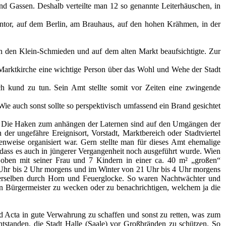
nd Gassen. Deshalb verteilte man 12 so genannte Leiterhäuschen, in
intor, auf dem Berlin, am Brauhaus, auf den hohen Krähmen, in der
in den Klein-Schmieden und auf dem alten Markt beaufsichtigte. Zur
 Marktkirche eine wichtige Person über das Wohl und Wehe der Stadt
h kund zu tun. Sein Amt stellte somit vor Zeiten eine zwingende
ie auch sonst sollte so perspektivisch umfassend ein Brand gesichtet
gt. Die Haken zum anhängen der Laternen sind auf den Umgängen der
r ungefähre Ereignisort, Vorstadt, Marktbereich oder Stadtviertel
weise organisiert war. Gern stellte man für dieses Amt ehemalige
dass es auch in jüngerer Vergangenheit noch ausgeführt wurde. Wien
 oben mit seiner Frau und 7 Kindern in einer ca. 40 m² „großen“
hr bis 2 Uhr morgens und im Winter von 21 Uhr bis 4 Uhr morgens
derselben durch Horn und Feuerglocke. So waren Nachtwächter und
den Bürgermeister zu wecken oder zu benachrichtigen, welchem ja die
nd Acta in gute Verwahrung zu schaffen und sonst zu retten, was zum
standen, die Stadt Halle (Saale) vor Großbränden zu schützen. So