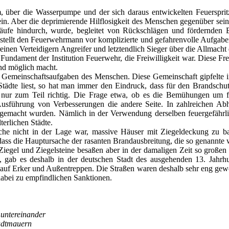
über die Wasserpumpe und der sich daraus entwickelten Feuerspritze
ein. Aber die deprimierende Hilflosigkeit des Menschen gegenüber sei
äufe hindurch, wurde, begleitet von Rückschlägen und fördernden E
 stellt den Feuerwehrmann vor komplizierte und gefahrenvolle Aufgabe
inen Verteidigern Angreifer und letztendlich Sieger über die Allmacht
Fundament der Institution Feuerwehr, die Freiwilligkeit war. Diese Frei
nd möglich macht.
emeinschaftsaufgaben des Menschen. Diese Gemeinschaft gipfelte in
 Städte liest, so hat man immer den Eindruck, dass für den Brandschut
t nur zum Teil richtig. Die Frage etwa, ob es die Bemühungen um 
führung von Verbesserungen die andere Seite. In zahlreichen Abha
 gemacht wurden. Nämlich in der Verwendung derselben feuergefährlic
terlichen Städte.
che nicht in der Lage war, massive Häuser mit Ziegeldeckung zu ba
 dass die Hauptursache der rasanten Brandausbreitung, die so genannte
iegel und Ziegelsteine besaßen aber in der damaligen Zeit so großen 
 gab es deshalb in der deutschen Stadt des ausgehenden 13. Jahrh
uf Erker und Außentreppen. Die Straßen waren deshalb sehr eng geworde
dabei zu empfindlichen Sanktionen.
untereinander
tadtmauern