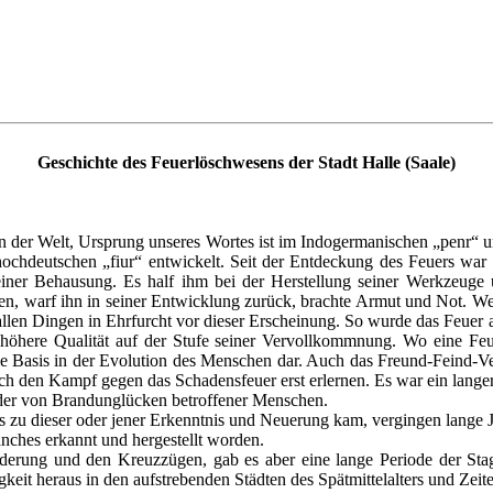
Geschichte des Feuerlöschwesens der Stadt Halle (Saale)
isen der Welt, Ursprung unseres Wortes ist im Indogermanischen „penr“ 
thochdeutschen „fiur“ entwickelt. Seit der Entdeckung des Feuers wa
ner Behausung. Es half ihm bei der Herstellung seiner Werkzeuge un
ten, warf ihn in seiner Entwicklung zurück, brachte Armut und Not. We
 allen Dingen in Ehrfurcht vor dieser Erscheinung. So wurde das Feuer
höhere Qualität auf der Stufe seiner Vervollkommnung. Wo eine Fe
ie Basis in der Evolution des Menschen dar. Auch das Freund-Feind-Verh
ch den Kampf gegen das Schadensfeuer erst erlernen. Es war ein lange
der von Brandunglücken betroffener Menschen.
 zu dieser oder jener Erkenntnis und Neuerung kam, vergingen lange J
nches erkannt und hergestellt worden.
rung und den Kreuzzügen, gab es aber eine lange Periode der Stagn
igkeit heraus in den aufstrebenden Städten des Spätmittelalters und Ze