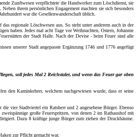
mmende Zunftwesen verpflichtete die Handwerker zum Löschdienst, sie
ste. Neben ihrem persönlichen Engagement machten sie sich besonders
 Jahrhundert war die Gesellenwanderschaft üblich.
f das regionale Löschwesen aus. So steht unter anderem auch in der
fügen haben. Jedes mal acht Tage vor Weihnachten, Ostern, Johannie
euerstätten der Stadt Halle. Nach der Devise - beim Feuer sind alle
tnissen unserer Stadt angepasste Ergänzung 1746 und 1776 angefügt
fliegen, soll jedes Mal 2 Reichstaler, und wenn das Feuer gar oben
rafen den Kaminkehrer, welchem nachgewiesen wurde, dass er seine
die vier Stadtviertel ein Ratsherr und 2 angesehene Bürger. Ebenso
4 zweispännige große Feuerspritzen, von denen 2 im Rathaushof mit
dirigiert. Dazu 8 kräftige junge Bürger zum
ziehen der Druckbäume.
Haken zur Pflicht gemacht war.