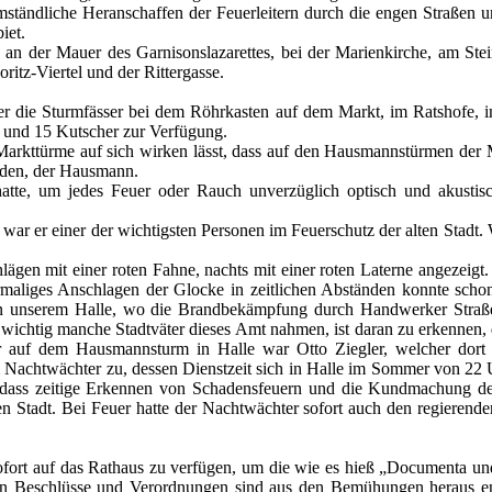
ständliche Heranschaffen der Feuerleitern durch die engen Straßen u
iet.
n der Mauer des Garnisonslazarettes, bei der Marienkirche, am Ste
ritz-Viertel und der Rittergasse.
her die Sturmfässer bei dem Röhrkasten auf dem Markt, im Ratshofe, 
 und 15 Kutscher zur Verfügung.
Markttürme auf sich wirken lässt, dass auf den Hausmannstürmen der
rden, der Hausmann.
atte, um jedes Feuer oder Rauch unverzüglich optisch und akustisc
 er einer der wichtigsten Personen im Feuerschutz der alten Stadt. W
lägen mit einer roten Fahne, nachts mit einer roten Laterne angezei
liges Anschlagen der Glocke in zeitlichen Abständen konnte schon de
in unserem Halle, wo die Brandbekämpfung durch Handwerker Straßen
wichtig manche Stadtväter dieses Amt nahmen, ist daran zu erkennen, 
er auf dem Hausmannsturm in Halle war Otto Ziegler, welcher dort
chtwächter zu, dessen Dienstzeit sich in Halle im Sommer von 22 U
, dass zeitige Erkennen von Schadensfeuern und die Kundmachung 
ten Stadt. Bei Feuer hatte der Nachtwächter sofort auch den regieren
 sofort auf das Rathaus zu verfügen, um die wie es hieß „Documenta u
n Beschlüsse und Verordnungen sind aus den Bemühungen heraus ent