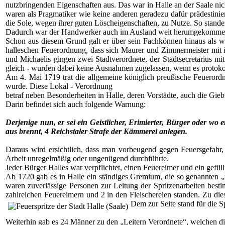
nutzbringenden Eigenschaften aus. Das war in Halle an der Saale ni
waren als Pragmatiker wie keine anderen geradezu dafür prädestinie
die Sole, wegen ihrer guten Löscheigenschaften, zu Nutze. So standen
Dadurch war der Handwerker auch im Ausland weit herumgekomme
Schon aus diesem Grund galt er über sein Fachkönnen hinaus als we
halleschen Feuerordnung, dass sich Maurer und Zimmermeister mit i
und Michaelis gingen zwei Stadtverordnete, der Stadtsecretarius mi
gleich - wurden dabei keine Ausnahmen zugelassen, wenn es protoko
Am 4. Mai 1719 trat die allgemeine königlich preußische Feuerord
wurde. Diese Lokal - Verordnung
betraf neben Besonderheiten in Halle, deren Vorstädte, auch die Gie
Darin befindet sich auch folgende Warnung:
Derjenige nun, er sei ein Geistlicher, Erimierter, Bürger oder wo
aus brennt, 4 Reichstaler Strafe der Kämmerei anlegen.
Daraus wird ersichtlich, dass man vorbeugend gegen Feuersgefahr
Arbeit unregelmäßig oder ungenügend durchführte.
Jeder Bürger Halles war verpflichtet, einen Feuereimer und ein gefü
Ab 1720 gab es in Halle ein ständiges Gremium, die so genannten „
waren zuverlässige Personen zur Leitung der Spritzenarbeiten bes
zahlreichen Feuereimern und 2 in den Fleischereien standen. Zu die
Dem zur Seite stand für die S
Weiterhin gab es 24 Männer zu den „Leitern Verordnete“, welchen d