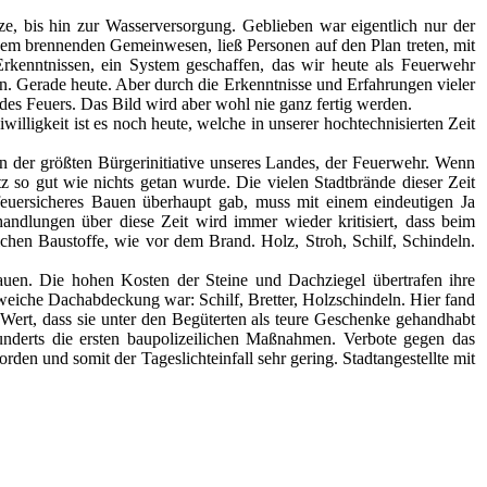
, bis hin zur Wasserversorgung. Geblieben war eigentlich nur der
nem brennenden Gemeinwesen, ließ Personen auf den Plan treten, mit
rkenntnissen, ein System geschaffen, das wir heute als Feuerwehr
n. Gerade heute. Aber durch die Erkenntnisse und Erfahrungen vieler
 des Feuers. Das Bild wird aber wohl nie ganz fertig werden.
willigkeit ist es noch heute, welche in unserer hochtechnisierten Zeit
 der größten Bürgerinitiative unseres Landes, der Feuerwehr. Wenn
z so gut wie nichts getan wurde. Die vielen Stadtbrände dieser Zeit
feuersicheres Bauen überhaupt gab, muss mit einem eindeutigen Ja
ndlungen über diese Zeit wird immer wieder kritisiert, dass beim
hen Baustoffe, wie vor dem Brand. Holz, Stroh, Schilf, Schindeln.
uen. Die hohen Kosten der Steine und Dachziegel übertrafen ihre
 weiche Dachabdeckung war: Schilf, Bretter, Holzschindeln. Hier fand
Wert, dass sie unter den Begüterten als teure Geschenke gehandhabt
underts die ersten baupolizeilichen Maßnahmen. Verbote gegen das
n und somit der Tageslichteinfall sehr gering. Stadtangestellte mit