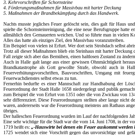
3. Kehrvorschriften für Schornsteine
4. Förderungsmaßnahmen für Massivbau mit harter Deckung
5. Maßnahmen der Brandbekämpfung durch das Handwerk.
Nachts musste jegliches Feuer gelöscht sein, dies galt für Haus u
spielte die Schornsteinreinigung, die eine neue Berufsgruppe hatte e
allmählich den Gemauerten weichen. Und so führte man in vielen Ko
Alles das hatte als einziges Ziel, den Massivbau voranzutreiben.
Ein Beispiel von vielen ist Erfurt. Wer dort sein Strohdach selbst ab
Trotz all dieser Maßnahmen blieb ein Steinhaus mit harter Deckung 
Fall zeigte sich aber das Bemühen, einen haltlosen Zustand zu änder
Auch in Halle galt lange aus einer gewissen Ohnmächtigkeit heraus
Brandkatastrophe als Gott gewollte Strafe, obwohl auch in H
Feuerverhütungsvorschriften, Bauvorschriften, Umgang mit feuer
Feuerwachdienstes selbst etwas zu tun.
Fernerhin bedurfte es einer Mannschaft zur Handhabung der Löschg
Feuerordnung der Stadt Halle 1658 niedergelegt und publik gemach
zum Beispiel die von Erfurt von 1351 oder die von Zwickau von 1349
sehr differenziert. Diese Feuerordnungen stellten aber lange nicht 
waren, andererseits war die Feuerordnung meistens am Rathaus anges
übriges.
Der halleschen Feuerordnung wurden im Lauf der nachfolgenden Jahr
Eine sehr wichtige für die Stadt war die vom 14. Juni 1708, in der
1719 heißt es:
„-Hauswirte bei denen ein Feuer auskommt werden ha
1725 wendet sich eine Vorschrift gegen das unvorsichtige und ge