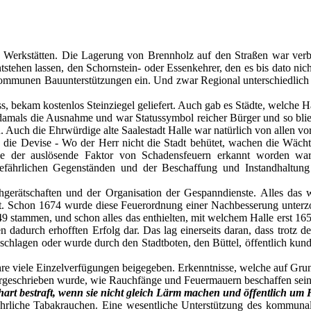
nd Werkstätten. Die Lagerung von Brennholz auf den Straßen war verbo
ntstehen lassen, den Schornstein- oder Essenkehrer, den es bis dato n
mmunen Bauunterstützungen ein. Und zwar Regional unterschiedlich i
riss, bekam kostenlos Steinziegel geliefert. Auch gab es Städte, welche 
damals die Ausnahme und war Statussymbol reicher Bürger und so blie
n. Auch die Ehrwürdige alte Saalestadt Halle war natürlich von allen v
 die Devise - Wo der Herr nicht die Stadt behütet, wachen die Wächt
alle der auslösende Faktor von Schadensfeuern erkannt worden w
gefährlichen Gegenständen und der Beschaffung und Instandhaltung
erätschaften und der Organisation der Gespanndienste. Alles das w
t. Schon 1674 wurde diese Feuerordnung einer Nachbesserung unterzog
 stammen, und schon alles das enthielten, mit welchem Halle erst 16
den dadurch erhofften Erfolg dar. Das lag einerseits daran, dass trot
chlagen oder wurde durch den Stadtboten, den Büttel, öffentlich kund
e viele Einzelverfügungen beigegeben. Erkenntnisse, welche auf Grun
 vorgeschrieben wurde, wie Rauchfänge und Feuermauern beschaffen sei
rt bestraft, wenn sie nicht gleich Lärm machen und öffentlich um Hi
fährliche Tabakrauchen. Eine wesentliche Unterstützung des kommu