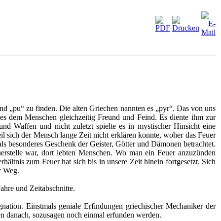
und „pu“ zu finden. Die alten Griechen nannten es „pyr“. Das von uns
r es dem Menschen gleichzeitig Freund und Feind. Es diente ihm zur
d Waffen und nicht zuletzt spielte es in mystischer Hinsicht eine
il sich der Mensch lange Zeit nicht erklären konnte, woher das Feuer
 als besonderes Geschenk der Geister, Götter und Dämonen betrachtet.
uerstelle war, dort lebten Menschen. Wo man ein Feuer anzuzünden
ältnis zum Feuer hat sich bis in unsere Zeit hinein fortgesetzt.
Sich
r Weg.
ahre und Zeitabschnitte.
ation. Einstmals geniale Erfindungen griechischer Mechaniker der
iten danach, sozusagen noch einmal erfunden werden.