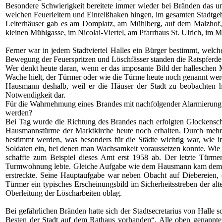
Besondere Schwierigkeit bereitete immer wieder bei Bränden das um
welchen Feuerleitern und Einreißhaken hingen, im gesamten Stadtgeb
Leiterhäuser gab es am Domplatz, am Mühlberg, auf dem Malzhof, a
kleinen Mühlgasse, im Nicolai-Viertel, am Pfarrhaus St. Ulrich, im Mo
Ferner war in jedem Stadtviertel Halles ein Bürger bestimmt, welc
Bewegung der Feuerspritzen und Löschfässer standen die Ratspferde
Wer denkt heute daran, wenn er das imposante Bild der halleschen 
Wache hielt, der Türmer oder wie die Türme heute noch genannt we
Hausmann deshalb, weil er die Häuser der Stadt zu beobachten h
Notwendigkeit dar.
Für die Wahrnehmung eines Brandes mit nachfolgender Alarmierung war
werden?
Bei Tag wurde die Richtung des Brandes nach erfolgten Glockensch
Hausmannstürme der Marktkirche heute noch erhalten. Durch mehrma
bestimmt werden, was besonders für die Städte wichtig war, wie 
Soldaten ein, bei denen man Wachsamkeit voraussetzen konnte. Wie 
schaffte zum Beispiel dieses Amt erst 1958 ab. Der letzte Türm
Turmwohnung lebte. Gleiche Aufgabe wie dem Hausmann kam dem Na
erstreckte. Seine Hauptaufgabe war neben Obacht auf Diebereien
Türmer ein typisches Erscheinungsbild im Sicherheitsstreben der al
Oberleitung der Löscharbeiten oblag.
Bei gefährlichen Bränden hatte sich der Stadtsecretarius von Halle
Besten der Stadt auf dem Rathaus vorhanden“. Alle oben genannte