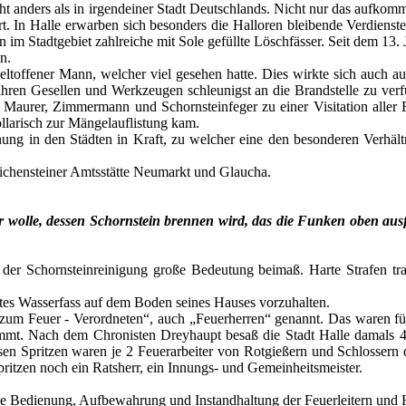
cht anders als in irgendeiner Stadt Deutschlands. Nicht nur das aufko
rt. In Halle erwarben sich besonders die Halloren bleibende Verdien
 im Stadtgebiet zahlreiche mit Sole gefüllte Löschfässer. Seit dem 13.
n.
ltoffener Mann, welcher viel gesehen hatte. Dies wirkte sich auch au
hren Gesellen und Werkzeugen schleunigst an die Brandstelle zu ver
t Maurer, Zimmermann und Schornsteinfeger zu einer Visitation aller F
llarisch zur Mängelauflistung kam.
nung in den Städten in Kraft, zu welcher eine den besonderen Verhäl
bichensteiner Amtsstätte Neumarkt und Glaucha.
 er wolle, dessen Schornstein brennen wird, das die Funken oben aus
, der Schornsteinreinigung große Bedeutung beimaß. Harte Strafen t
lltes Wasserfass auf dem Boden seines Hauses vorzuhalten.
zum Feuer - Verordneten“, auch „Feuerherren“ genannt. Das waren für 
timmt. Nach dem Chronisten Dreyhaupt besaß die Stadt Halle damals 
sen Spritzen waren je 2 Feuerarbeiter von Rotgießern und Schlossern 
pritzen noch ein Ratsherr, ein Innungs- und Gemeinheitsmeister.
ie Bedienung, Aufbewahrung und Instandhaltung der Feuerleitern und 