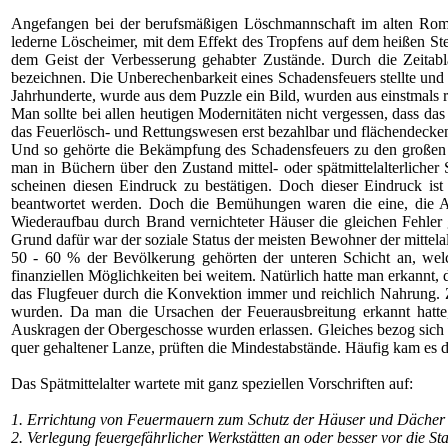
Angefangen bei der berufsmäßigen Löschmannschaft im alten Rom, 
lederne Löscheimer, mit dem Effekt des Tropfens auf dem heißen St
dem Geist der Verbesserung gehabter Zustände. Durch die Zeitabl
bezeichnen. Die Unberechenbarkeit eines Schadensfeuers stellte und
Jahrhunderte, wurde aus dem Puzzle ein Bild, wurden aus einstmals re
Man sollte bei allen heutigen Modernitäten nicht vergessen, dass das 
das Feuerlösch- und Rettungswesen erst bezahlbar und flächendecke
Und so gehörte die Bekämpfung des Schadensfeuers zu den großen G
man in Büchern über den Zustand mittel- oder spätmittelalterlicher
scheinen diesen Eindruck zu bestätigen. Doch dieser Eindruck is
beantwortet werden. Doch die Bemühungen waren die eine, die Aus
Wiederaufbau durch Brand vernichteter Häuser die gleichen Fehler
Grund dafür war der soziale Status der meisten Bewohner der mittelal
50 - 60 % der Bevölkerung gehörten der unteren Schicht an, wel
finanziellen Möglichkeiten bei weitem. Natürlich hatte man erkannt,
das Flugfeuer durch die Konvektion immer und reichlich Nahrung. Z
wurden. Da man die Ursachen der Feuerausbreitung erkannt hatte,
Auskragen der Obergeschosse wurden erlassen. Gleiches bezog sich a
quer gehaltener Lanze, prüften die Mindestabstände. Häufig kam es 
Das Spätmittelalter wartete mit ganz speziellen Vorschriften auf:
1. Errichtung von Feuermauern zum Schutz der Häuser und Dächer 
2. Verlegung feuergefährlicher Werkstätten an oder besser vor die S