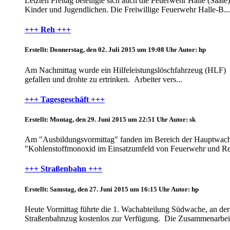
Letzten Freitag beteiligte sich auch die Feuerwehr Halle (Saal
Kinder und Jugendlichen. Die Freiwillige Feuerwehr Halle-B...
+++ Reh +++
Erstellt: Donnerstag, den 02. Juli 2015 um 19:08 Uhr
Autor: hp
Am Nachmittag wurde ein Hilfeleistungslöschfahrzeug (HLF) de
gefallen und drohte zu ertrinken. Arbeiter vers...
+++ Tagesgeschäft +++
Erstellt: Montag, den 29. Juni 2015 um 22:51 Uhr
Autor: sk
Am "Ausbildungsvormittag" fanden im Bereich der Hauptwache 
"Kohlenstoffmonoxid im Einsatzumfeld von Feuerwehr und Ret
+++ Straßenbahn +++
Erstellt: Samstag, den 27. Juni 2015 um 16:15 Uhr
Autor: hp
Heute Vormittag führte die 1. Wachabteilung Südwache, an d
Straßenbahnzug kostenlos zur Verfügung. Die Zusammenarbeit 