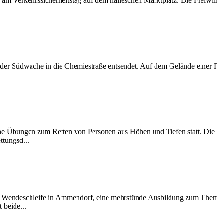
e) am Verkehrssicherheitstag auf dem halleschen Marktplatz. Die Freiwil
r Südwache in die Chemiestraße entsendet. Auf dem Gelände einer Firm
Übungen zum Retten von Personen aus Höhen und Tiefen statt. Die Ko
tungsd...
er Wendeschleife in Ammendorf, eine mehrstünde Ausbildung zum The
beide...