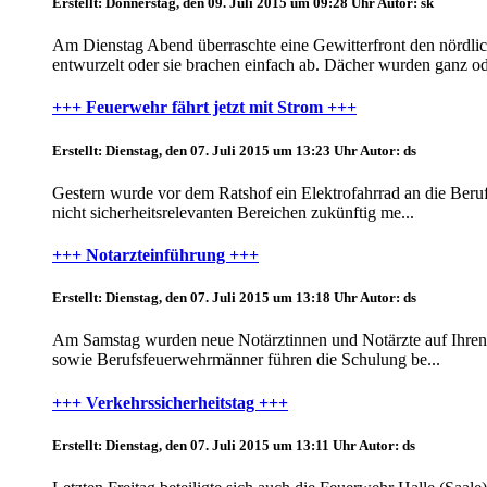
Erstellt: Donnerstag, den 09. Juli 2015 um 09:28 Uhr
Autor: sk
Am Dienstag Abend überraschte eine Gewitterfront den nördlic
entwurzelt oder sie brachen einfach ab. Dächer wurden ganz ode
+++ Feuerwehr fährt jetzt mit Strom +++
Erstellt: Dienstag, den 07. Juli 2015 um 13:23 Uhr
Autor: ds
Gestern wurde vor dem Ratshof ein Elektrofahrrad an die Berufs
nicht sicherheitsrelevanten Bereichen zukünftig me...
+++ Notarzteinführung +++
Erstellt: Dienstag, den 07. Juli 2015 um 13:18 Uhr
Autor: ds
Am Samstag wurden neue Notärztinnen und Notärzte auf Ihren Ei
sowie Berufsfeuerwehrmänner führen die Schulung be...
+++ Verkehrssicherheitstag +++
Erstellt: Dienstag, den 07. Juli 2015 um 13:11 Uhr
Autor: ds