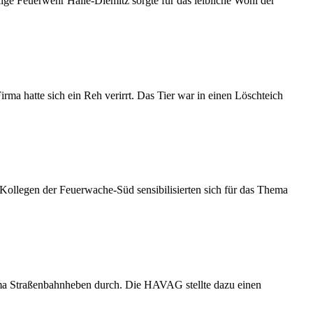
lige Feuerwehr Halle-Diemitz sorgte für das leibliche Wohl der
a hatte sich ein Reh verirrt. Das Tier war in einen Löschteich
llegen der Feuerwache-Süd sensibilisierten sich für das Thema
ma Straßenbahnheben durch. Die HAVAG stellte dazu einen