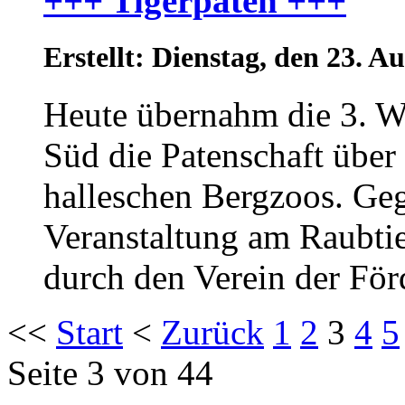
+++ Tigerpaten +++
Erstellt: Dienstag, den 23. 
Heute übernahm die 3. W
Süd die Patenschaft über
halleschen Bergzoos. Geg
Veranstaltung am Raubti
durch den Verein der Förd
<<
Start
<
Zurück
1
2
3
4
5
Seite 3 von 44