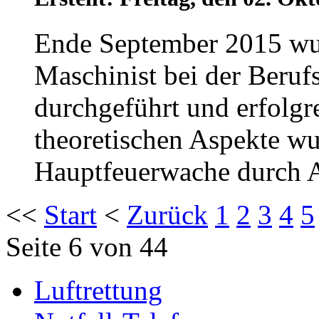
Ende September 2015 wur
Maschinist bei der Beruf
durchgeführt und erfolgr
theoretischen Aspekte wu
Hauptfeuerwache durch Au
<<
Start
<
Zurück
1
2
3
4
5
Seite 6 von 44
Luftrettung